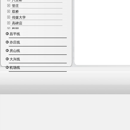
八里桥
管庄
双桥
传媒大学
高碑店
梨园
昌平线
九棵树
通州北苑
亦庄线
果园
房山线
四惠东
四惠
大兴线
机场线