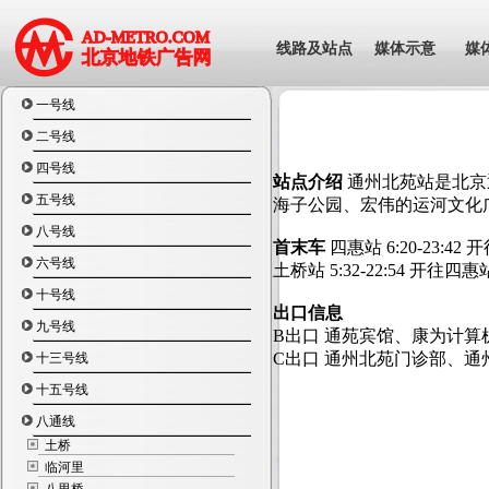
线路及站点
媒体示意
媒
一号线
二号线
四号线
站点介绍
通州北苑站是北京
五号线
海子公园、宏伟的运河文化
八号线
首末车
四惠站
6:20-23:42
开
六号线
土桥站
5:32-22:54
开往四惠
十号线
出口信息
九号线
B
出口 通苑宾馆、康为计
C
出口 通州北苑门诊部、通
十三号线
十五号线
八通线
土桥
临河里