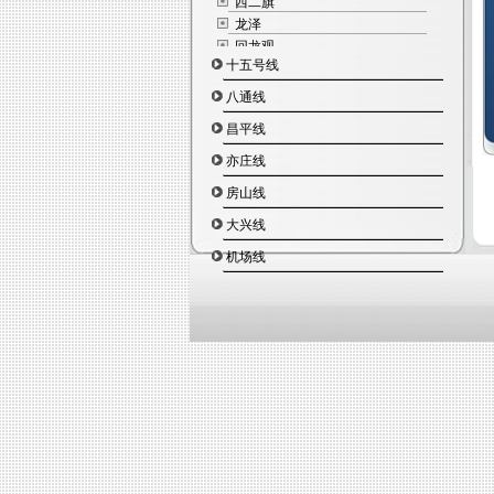
西二旗
龙泽
回龙观
十五号线
霍营
立水桥
八通线
北苑
昌平线
望京西
芍药居
亦庄线
光熙门
房山线
柳芳
东直门
大兴线
机场线