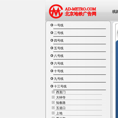
线
一号线
二号线
四号线
五号线
八号线
六号线
十号线
九号线
十三号线
西直门
大钟寺
知春路
五道口
上地