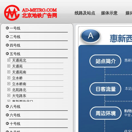
线路及站点
媒体示意
媒
一号线
二号线
四号线
五号线
天通苑北
天通苑
天通苑南
立水桥
立水桥南
北苑路北
大屯路东
惠新西街北口
八号线
惠新西街南口
和平西桥
六号线
和平里北街
十号线
雍和宫
北新桥