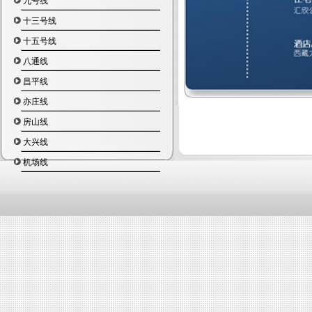
九号线
张自忠路
十三号线
东四
灯市口
十五号线
东单
八通线
崇文门
昌平线
磁器口
天坛东门
亦庄线
蒲黄榆
房山线
刘家窑
宋家庄
大兴线
机场线